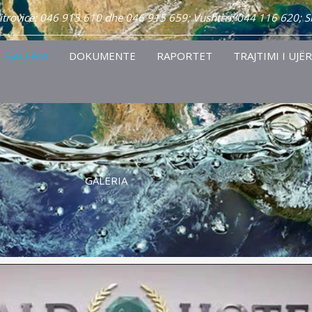
Mitrovicë: 046 915 610 dhe 046 915 659; Vushtrri: 044 116 620; 
GALERIA
DOKUMENTE
RAPORTET
TRAJTIMI I UJË
GALERIA