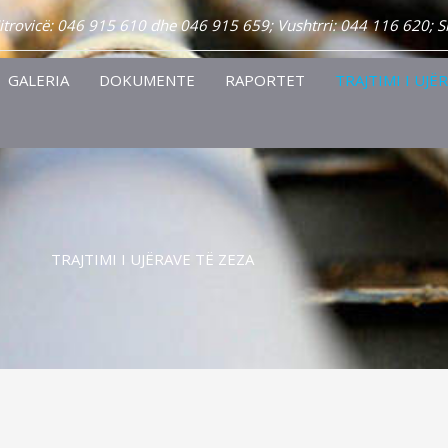
Mitrovicë: 046 915 610 dhe 046 915 659; Vushtrri: 044 116 620; 
GALERIA
DOKUMENTE
RAPORTET
TRAJTIMI I UJË
TRAJTIMI I UJËRAVE TË ZEZA