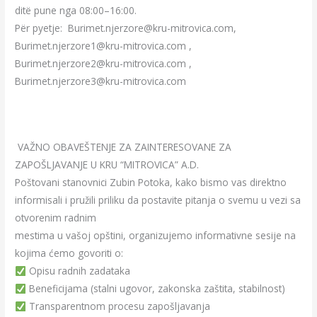
ditë pune nga 08:00–16:00.
Për pyetje: Burimet.njerzore@kru-mitrovica.com,
Burimet.njerzore1@kru-mitrovica.com ,
Burimet.njerzore2@kru-mitrovica.com ,
Burimet.njerzore3@kru-mitrovica.com
VAŽNO OBAVEŠTENJE ZA ZAINTERESOVANE ZA
ZAPOŠLJAVANJE U KRU “MITROVICA” A.D.
Poštovani stanovnici Zubin Potoka, kako bismo vas direktno
informisali i pružili priliku da postavite pitanja o svemu u vezi sa
otvorenim radnim
mestima u vašoj opštini, organizujemo informativne sesije na
kojima ćemo govoriti o:
Opisu radnih zadataka
Beneficijama (stalni ugovor, zakonska zaštita, stabilnost)
Transparentnom procesu zapošljavanja