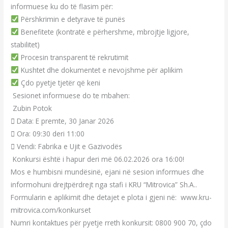
informuese ku do të flasim për:
Përshkrimin e detyrave të punës
Benefitete (kontratë e përhershme, mbrojtje ligjore,
stabilitet)
Procesin transparent të rekrutimit
Kushtet dhe dokumentet e nevojshme për aplikim
Çdo pyetje tjetër që keni
Sesionet informuese do te mbahen:
Zubin Potok
 Data: E premte, 30 Janar 2026
 Ora: 09:30 deri 11:00
 Vendi: Fabrika e Ujit e Gazivodës
Konkursi është i hapur deri më 06.02.2026 ora 16:00!
Mos e humbisni mundësinë, ejani në sesion informues dhe
informohuni drejtpërdrejt nga stafi i KRU “Mitrovica” Sh.A..
Formularin e aplikimit dhe detajet e plota i gjeni në: www.kru-
mitrovica.com/konkurset
Numri kontaktues për pyetje rreth konkursit: 0800 900 70, çdo