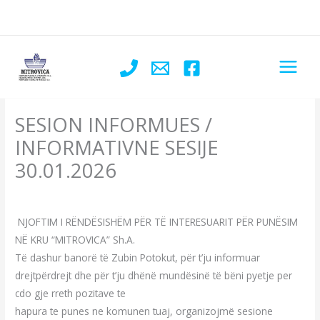
Skip
to
content
SESION INFORMUES /
INFORMATIVNE SESIJE
30.01.2026
Leave a Comment
/
Njoftime te rendesishme
/ By
admin
NJOFTIM I RËNDËSISHËM PËR TË INTERESUARIT PËR PUNËSIM
NË KRU “MITROVICA” Sh.A.
Të dashur banorë të Zubin Potokut, për t’ju informuar
drejtpërdrejt dhe për t’ju dhënë mundësinë të bëni pyetje per
cdo gje rreth pozitave te
hapura te punes ne komunen tuaj, organizojmë sesione