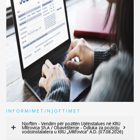
I N F O R M I M E T / N J O F T I M E T
Njoftim - Vendim për pozitën Ujëinstalues në KRU
Mitrovica Sh.A / Obaveštenje - Odluka za poziciju
vodoinstalatera u KRU „Mitrovica“ A.D. (07.08.2026)