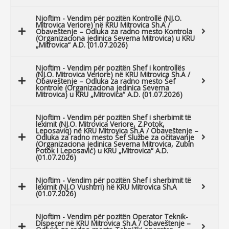
Njoftim - Vendim për pozitën Kontrollë (NJ.O.
Mitrovica Veriore) në KRU Mitrovica Sh.A /
Obaveštenje – Odluka za radno mesto Kontrola
(Organizaciona jedinica Severna Mitrovica) u KRU
„Mitrovica“ A.D. (01.07.2026)
Njoftim - Vendim për pozitën Shef i kontrollës
(NJ.O. Mitrovica Veriore) në KRU Mitrovica Sh.A /
Obaveštenje – Odluka za radno mesto Šef
kontrole (Organizaciona jedinica Severna
Mitrovica) u KRU „Mitrovica“ A.D. (01.07.2026)
Njoftim - Vendim për pozitën Shef i sherbimit të
leximit (NJ.O. Mitrovica Veriore, Z.Potok,
Leposaviq) në KRU Mitrovica Sh.A / Obaveštenje –
Odluka za radno mesto Šef Službe za očitavanje
(Organizaciona jedinica Severna Mitrovica, Zubin
Potok i Leposavić) u KRU „Mitrovica“ A.D.
(01.07.2026)
Njoftim - Vendim për pozitën Shef i sherbimit të
leximit (NJ.O Vushtrri) në KRU Mitrovica Sh.A
(01.07.2026)
Njoftim - Vendim për pozitën Operator Teknik-
Dispeçer në KRU Mitrovica Sh.A / Obaveštenje –