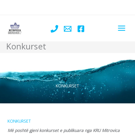
Skip
to
content
Konkurset
KONKURSET
KONKURSET
Më poshtë gjeni konkurset e publikuara nga KRU Mitrovica