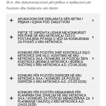
Sh.A. dhe dokumentacionet përcjellëse si Aplikacioni për
Punësim dhe Deklarata nën Betim
APLIKACIONI DHE DEKLARATA NËN BETIM /
PRIJAVA I IZJAVA POD ZAKLETVOM
PYETJE TË SHPESHTA LIDHUR ME KONKURSET
PËR PUNË NË KRU MITROVICA/ ČESTO
POSTAVLJENA PITANJA U VEZI SA KONKURSIMA
ZA POSAO U KRU MITROVICA
KONKURS PËR POZITËN SHEF KONTROLLE (NJ.O
MITROVICË DHE NJ.O. VUSHTRRI) NË KRU
MITROVICA SH.A / KONKURS ZA POZICIJU ŠEFA
KONTROLE (JEDINICA MITROVICA I JEDINICA
VUČITRN) U KRU MITROVICA A.D. (12.06.2026)
KONKURS PËR POZITËN DISPEQER NË KRU
MITROVICA SH.A / KONKURS ZA POZICIJU
DISPEČER U KRU MITROVICA A.D. (15.05.2026)
KONKURS PËR POZITËN MENAXHER/E PËR
PLANIFIKIM DHE ZHVILLIM NË KRU MITROVICA
SH.A / KONKURS ZA POZICIJU MENADŽER/KA ZA
PLANIRANJE I RAZVOJ U KRU MITROVICA A.D.
(24.03.2026)