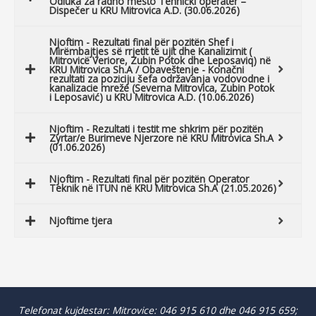
Odluka za radno mesto Tehnički operater –
Dispečer u KRU Mitrovica A.D. (30.06.2026)
Njoftim - Rezultati final për pozitën Shef i
Mirëmbajtjes së rrjetit të ujit dhe Kanalizimit (
Mitrovicë Veriore, Zubin Potok dhe Leposaviq) në
KRU Mitrovica Sh.A / Obaveštenje - Konačni
rezultati za poziciju šefa održavanja vodovodne i
kanalizacie mreže (Severna Mitrovica, Zubin Potok
i Leposavić) u KRU Mitrovica A.D. (10.06.2026)
Njoftim - Rezultati i testit me shkrim për pozitën
Zyrtar/e Burimeve Njerzore në KRU Mitrovica Sh.A
(01.06.2026)
Njoftim - Rezultati final për pozitën Operator
Teknik në ITUN në KRU Mitrovica Sh.A (21.05.2026)
Njoftime tjera
Telefonat kujdestar: Mitrovice: 046 915 610 dhe 046 915 659;