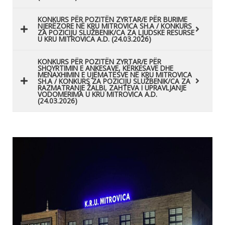
KONKURS PËR POZITËN ZYRTAR/E PËR BURIME
NJERËZORE NË KRU MITROVICA SH.A / KONKURS
ZA POZICIJU SLUŽBENIK/CA ZA LJUDSKE RESURSE
U KRU MITROVICA A.D. (24.03.2026)
KONKURS PËR POZITËN ZYRTAR/E PËR
SHQYRTIMIN E ANKESAVE, KËRKESAVE DHE
MENAXHIMIN E UJËMATËSVE NË KRU MITROVICA
SH.A / KONKURS ZA POZICIJU SLUŽBENIK/CA ZA
RAZMATRANJE ŽALBI, ZAHTEVA I UPRAVLJANJE
VODOMERIMA U KRU MITROVICA A.D.
(24.03.2026)