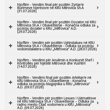
Njoftim - Vendim final për pozitën Zyrtar/e
Burimeve Njerëzore në KRU Mitrovica Sh.A
(31.07.2026)
Njoftim - Vendim final për pozitën Dozator në KRU
Mitrovica Sh.A / Obaveštenje - Konačna odluka za
poziciju dozater u KRU „Mitrovica“ A.D.
(29.07.2026)
Njoftim - Vendim për pozitën Ujëinstalues në KRU
Mitrovica Sh.A / Obaveštenje - Odluka za poziciju
vodoinstalatera u KRU „Mitrovica“ A.D. (28.07.2026)
Njoftim - Vendimi për Anulimin e Konkursit Shef i
Kontrollës për Njësitë Mitrovicë dhe Vushtrri
(14.07.2026)
Njoftim - Vendimi final për pozitën Arkëtar/e në
KRU Mitrovica Sh.A / Obaveštenje - Konačna
odluka za poziciju blagajnika u KRU „Mitrovica“
A.D. (09.07.2026)
Njoftim - Vendim për pozitën Lexues i Ujëmatësve
në KRU Mitrovica Sh.A / Obaveštenje – Odluka za
radno mesto Čitač vodomera u KRU „Mitrovica“
A.D. (09.07.2026)